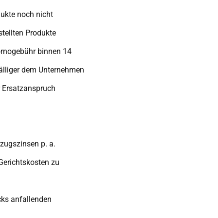
dukte noch nicht
stellten Produkte
tornogebühr binnen 14
fälliger dem Unternehmen
r Ersatzanspruch
rzugszinsen p. a.
Gerichtskosten zu
cks anfallenden